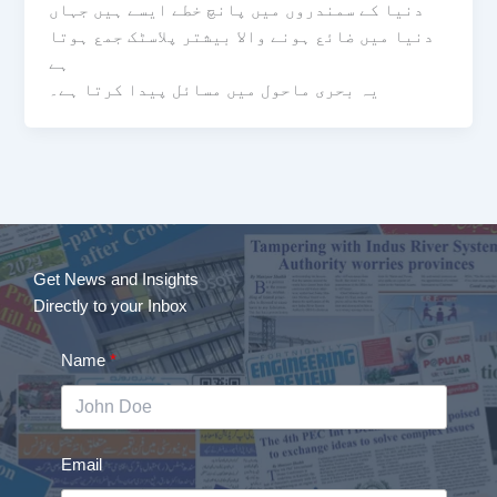
دنیا کے سمندروں میں پانچ خطے ایسے ہیں جہاں
دنیا میں ضائع ہونے والا بیشتر پلاسٹک جمع ہوتا
ہے
یہ بحری ماحول میں مسائل پیدا کرتا ہے۔
Get News and Insights
Directly to your Inbox
Name
Email